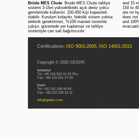
Brüde MES Chute
: Brude MES Chute tahliye
and 15 m
sistemi 3-15m yükseklikteki açık deniz yolcu
150 to 45
gemilerinde kullanılır. 150-450 kişi kapasiteli
are no hy
olabilir. Kurulum kolaydır, hidrolik sistem yoktur,
does not 
elektrik gerektirmez, %100 manüel sistemle
and 100% 
çalışır, güvertede yer kaplamaz ve tahliye
evacuati
sistemiyle can salı bağımsızdır.
Certifications:
ISO 9001:2005
,
ISO 14001:2015
Copyright © 2026 GEDON
Istanbul
Tel: +90 216 591 01 83 Pbx.
Fax: +90 216 591 07 69
Izmir
Tel: +90 232 248 46 69
Fax: +90 232 248 34 11
info@gedon.com