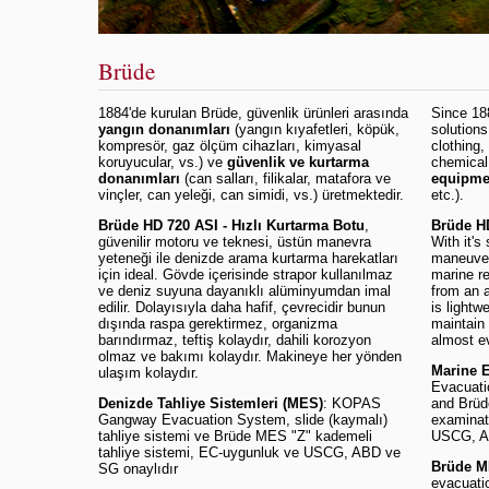
Brüde
1884'de kurulan Brüde, güvenlik ürünleri arasında
Since 18
yangın donanımları
(yangın kıyafetleri, köpük,
solutions
kompresör, gaz ölçüm cihazları, kimyasal
clothing
koruyucular, vs.) ve
güvenlik ve kurtarma
chemical
donanımları
(can salları, filikalar, matafora ve
equipme
vinçler, can yeleği, can simidi, vs.) üretmektedir.
etc.).
Brüde HD 720 ASI - Hızlı Kurtarma Botu
,
Brüde H
güvenilir motoru ve teknesi, üstün manevra
With it's
yeteneği ile denizde arama kurtarma harekatları
maneuver 
için ideal. Gövde içerisinde strapor kullanılmaz
marine r
ve deniz suyuna dayanıklı alüminyumdan imal
from an 
edilir. Dolayısıyla daha hafif, çevrecidir bunun
is lightw
dışında raspa gerektirmez, organizma
maintain 
barındırmaz, teftiş kolaydır, dahili korozyon
almost e
olmaz ve bakımı kolaydır. Makineye her yönden
Marine 
ulaşım kolaydır.
Evacuati
Denizde Tahliye Sistemleri (MES)
: KOPAS
and Brüd
Gangway Evacuation System, slide (kaymalı)
examinati
tahliye sistemi ve Brüde MES "Z" kademeli
USCG, A
tahliye sistemi, EC-uygunluk ve USCG, ABD ve
Brüde M
SG onaylıdır
evacuati